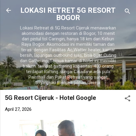
Langsung ke konten utama
LOKASI RETRET 5G RESORT
BOGOR
Lokasi Retreat di 5G Resort Cijeruk menawarkan
akomodasi dengan restoran di Bogor, 10 menit
dari pintul tol Caringin, hanya 18 km dari Kebun
Raya Bogor. Akomodasi ini memiliki taman dan
teras. dengan Fasilitas Ac,Watter heater, kamar
bersih, lapangan outbound luas, bisa buat Outing
dan Gathering. Semua kamar di hotel ini memiliki
balkon. tempat gathering kapasitas 400 orang
terdapat Rafting sungai Cisadane ada pula
Paintball dan Paket Retreat yang sangat
terjangkau menjadi pilihan Gereja.
5G Resort Cijeruk - Hotel Google
April 27, 2026